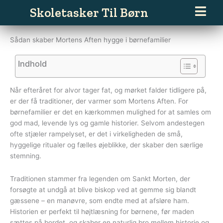
Gå
Skoletasker Til Børn
til
indholdet
Sådan skaber Mortens Aften hygge i børnefamilier
Indhold
Når efteråret for alvor tager fat, og mørket falder tidligere på,
er der få traditioner, der varmer som Mortens Aften. For
børnefamilier er det en kærkommen mulighed for at samles om
god mad, levende lys og gamle historier. Selvom andestegen
ofte stjæler rampelyset, er det i virkeligheden de små,
hyggelige ritualer og fælles øjeblikke, der skaber den særlige
stemning.
Traditionen stammer fra legenden om Sankt Morten, der
forsøgte at undgå at blive biskop ved at gemme sig blandt
gæssene – en manøvre, som endte med at afsløre ham.
Historien er perfekt til højtlæsning for børnene, før maden
sættes på bordet, og skaber en naturlig bro mellem historie og