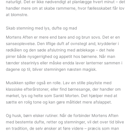
naturligt. Det er ikke nødvendigt at planlægge hvert minut – det
handler mere om at skabe rammerne, hvor fællesskabet får lov
at blomstre.
Skab stemning med lys, dufte og mad
Mortens Aften er mere end bare and og brun sovs. Det er en
sanseoplevelse. Den liflige duft af ovnstegt and, krydderier i
rødkålen og den søde afslutning med æblekage – det hele
pirrer både nysgerrighed og appetit hos børnene. Når man
tænder stearinlys eller måske endda laver lanterner sammen i
dagene op til, bliver stemningen næsten magisk.
Musikken spiller også en rolle. Lav en stille playliste med
klassiske efterårstoner, eller find børnesange, der handler om
mørket, lys og helte som Sankt Morten. Det hjælper med at
sætte en rolig tone og kan gøre måltidet mere afslappet.
Og husk, børn elsker rutiner. Når de forbinder Mortens Aften
med bestemte dufte, retter og stemninger, vil det over tid blive
en tradition, de selv ønsker at føre videre – præcis som man