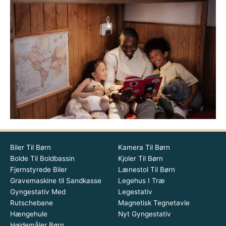
Biler Til Børn
Kamera Til Børn
Bolde Til Boldbassin
Kjoler Til Børn
Fjernstyrede Biler
Lænestol Til Børn
Gravemaskine til Sandkasse
Legehus I Træ
Gyngestativ Med
Legestativ
Rutschebane
Magnetisk Tegnetavle
Hængehule
Nyt Gyngestativ
Højdemåler Børn