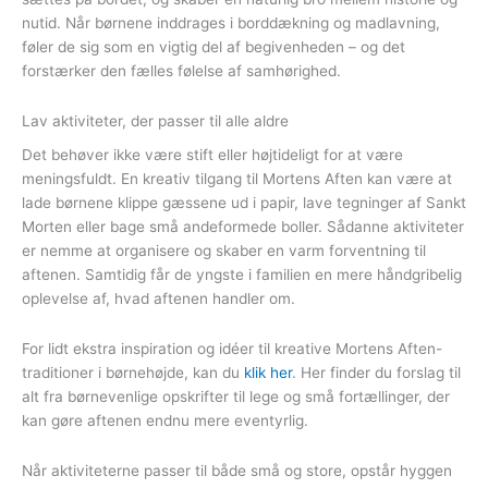
nutid. Når børnene inddrages i borddækning og madlavning,
føler de sig som en vigtig del af begivenheden – og det
forstærker den fælles følelse af samhørighed.
Lav aktiviteter, der passer til alle aldre
Det behøver ikke være stift eller højtideligt for at være
meningsfuldt. En kreativ tilgang til Mortens Aften kan være at
lade børnene klippe gæssene ud i papir, lave tegninger af Sankt
Morten eller bage små andeformede boller. Sådanne aktiviteter
er nemme at organisere og skaber en varm forventning til
aftenen. Samtidig får de yngste i familien en mere håndgribelig
oplevelse af, hvad aftenen handler om.
For lidt ekstra inspiration og idéer til kreative Mortens Aften-
traditioner i børnehøjde, kan du
klik her
. Her finder du forslag til
alt fra børnevenlige opskrifter til lege og små fortællinger, der
kan gøre aftenen endnu mere eventyrlig.
Når aktiviteterne passer til både små og store, opstår hyggen