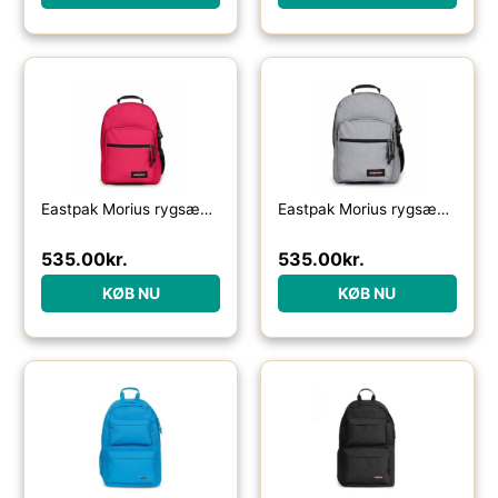
Eastpak Morius rygsæk 34L-strawberry pink – Skoletasker / -rygsække
Eastpak Morius rygsæk 34L-sunday grey – Skoletasker / -rygsække
535.00
kr.
535.00
kr.
KØB NU
KØB NU