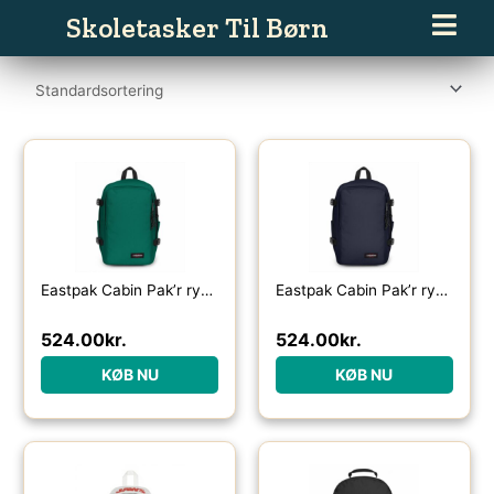
Gå
Skoletasker Til Børn
til
indholdet
Eastpak Cabin Pak’r rygsæk 22L-pineneedle green – Skoletasker / -rygsække
Eastpak Cabin Pak’r rygsæk 22L-ultra marine – Skoletasker / -rygsække
524.00
kr.
524.00
kr.
KØB NU
KØB NU