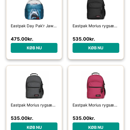
Eastpak Day Pak’r Jaws Poster rygsæk 24L – Skoletasker / -rygsække
Eastpak Morius rygsæk 34L-black – Skoletasker / -rygsække
475.00
kr.
535.00
kr.
KØB NU
KØB NU
Eastpak Morius rygsæk 34L-black denim – Skoletasker / -rygsække
Eastpak Morius rygsæk 34L-ruby pink – Skoletasker / -rygsække
535.00
kr.
535.00
kr.
KØB NU
KØB NU