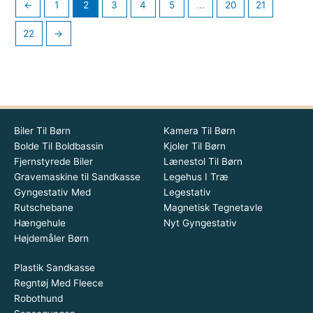
←
1
2
3
4
5
…
20
21
22
→
Biler Til Børn
Kamera Til Børn
Bolde Til Boldbassin
Kjoler Til Børn
Fjernstyrede Biler
Lænestol Til Børn
Gravemaskine til Sandkasse
Legehus I Træ
Gyngestativ Med
Legestativ
Rutschebane
Magnetisk Tegnetavle
Hængehule
Nyt Gyngestativ
Højdemåler Børn
Plastik Sandkasse
Regntøj Med Fleece
Robothund