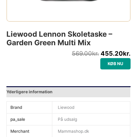
Liewood Lennon Skoletaske –
Garden Green Multi Mix
569.00
kr.
455.20
kr.
KØB NU
Yderligere information
Brand
Liewood
pa_sale
På udsalg
Merchant
Mammashop.dk