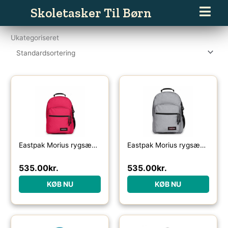
Gå
Skoletasker Til Børn
til
indholdet
Ukategoriseret
Eastpak Morius rygsæk 34L-strawberry pink – Skoletasker / -rygsække
Eastpak Morius rygsæk 34L-sunday grey – Skoletasker / -rygsække
535.00
kr.
535.00
kr.
KØB NU
KØB NU