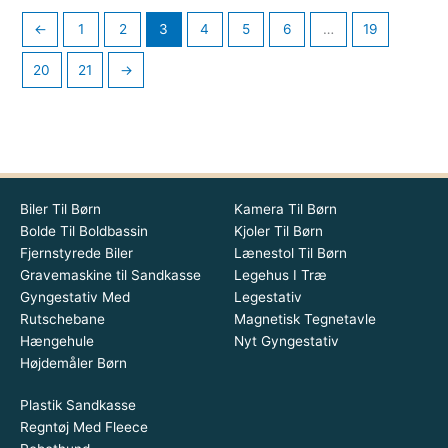
←
1
2
3
4
5
6
…
19
20
21
→
Biler Til Børn
Kamera Til Børn
Bolde Til Boldbassin
Kjoler Til Børn
Fjernstyrede Biler
Lænestol Til Børn
Gravemaskine til Sandkasse
Legehus I Træ
Gyngestativ Med
Legestativ
Rutschebane
Magnetisk Tegnetavle
Hængehule
Nyt Gyngestativ
Højdemåler Børn
Plastik Sandkasse
Regntøj Med Fleece