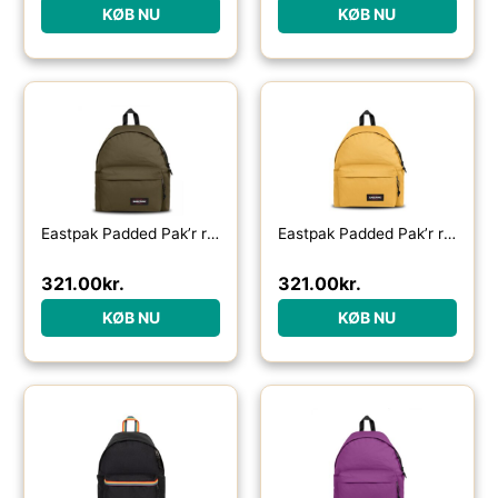
KØB NU
KØB NU
Eastpak Padded Pak’r rygsæk 24L-army olive – Skoletasker / -rygsække
Eastpak Padded Pak’r rygsæk 24L-bamboo yellow – Skoletasker / -rygsække
321.00
kr.
321.00
kr.
KØB NU
KØB NU