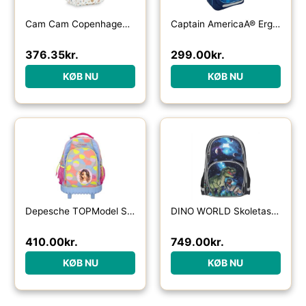
Cam Cam Copenhagen Skoletaske – Forest
Captain AmericaÂ® Ergonomisk Skoletaske
376.35
kr.
299.00
kr.
KØB NU
KØB NU
Depesche TOPModel Skoletaske 28 L FLASH
DINO WORLD Skoletaske Galaxy
410.00
kr.
749.00
kr.
KØB NU
KØB NU