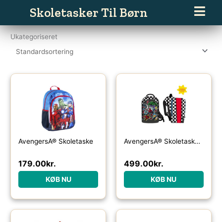
Gå
Skoletasker Til Børn
til
indholdet
Ukategoriseret
AvengersÂ® Skoletaske
AvengersÂ® Skoletaske Sort
179.00
kr.
499.00
kr.
KØB NU
KØB NU