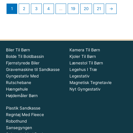
1
2
3
4
…
19
20
21
→
Biler Til Børn
Kamera Til Børn
Bolde Til Boldbassin
Kjoler Til Børn
Fjernstyrede Biler
Lænestol Til Børn
Gravemaskine til Sandkasse
Legehus I Træ
Gyngestativ Med
Legestativ
Rutschebane
Magnetisk Tegnetavle
Hængehule
Nyt Gyngestativ
Højdemåler Børn
Plastik Sandkasse
Regntøj Med Fleece
Robothund
Sansegyngen