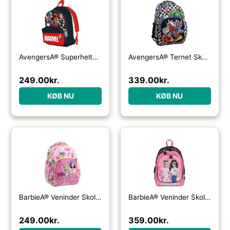
AvengersÂ® Superhelte Skoletaske Sort/Rød
AvengersÂ® Ternet Skoletaske
249.00
kr.
339.00
kr.
KØB NU
KØB NU
BarbieÂ® Veninder Skoletaske Lyserød
BarbieÂ® Veninder Skoletaske Pink
249.00
kr.
359.00
kr.