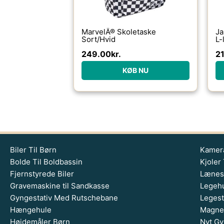
MarvelÂ® Skoletaske
Ja
Sort/Hvid
L-
-r
249.00
kr.
2
KØB NU
Biler Til Børn
Kamera
Bolde Til Boldbassin
Kjoler 
Fjernstyrede Biler
Lænest
Gravemaskine til Sandkasse
Legehu
Gyngestativ Med Rutschebane
Legest
Hængehule
Magnet
Højdemåler Børn
Nyt Gy