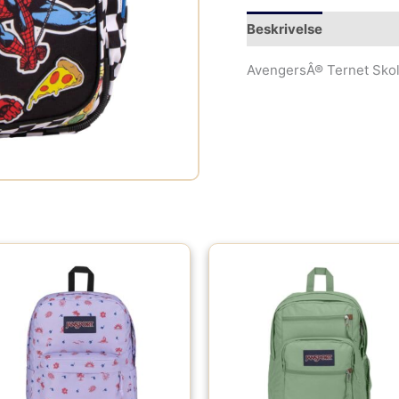
Beskrivelse
Yderliger
AvengersÂ® Ternet Skol