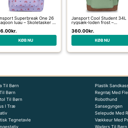
nsport Superbreak One 26
Jansport Cool Student 34L
lagoon luau – Skoletasker /
rygsæk-loden frost –
ygsække
Skoletasker / -rygsække
16.00
kr.
360.00
kr.
KØB NU
KØB NU
 Til Børn
Plastik Sandkas
Til Børn
Regntøj Med Fl
ol Til Børn
Robothund
s I Træ
Sansegyngen
ativ
Selepude Med 
isk Tegnetavle
Vækkeur Med Pr
ngestativ
Waders Til Børn