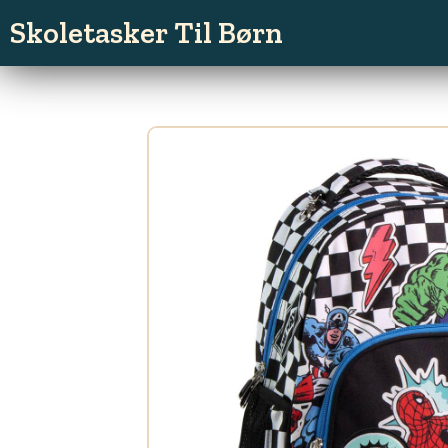
Gå
Skoletasker Til Børn
til
indholdet