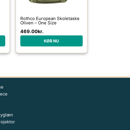
Rothco European Skoletaske
Oliven – One Size
469.00
kr.
KØB NU
se
eece
Ryglæn
ojektor