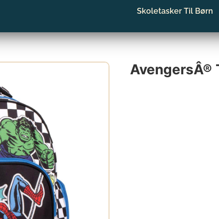
Skoletasker Til Børn
AvengersÂ® T