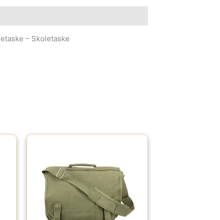
e information
etaske – Skoletaske