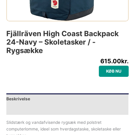
Fjällräven High Coast Backpack
24-Navy – Skoletasker / -
Rygsække
615.00
kr.
KØB NU
Beskrivelse
Yderligere information
Slidstærk og vandafvisende rygsæk med polstret
computerlomme, ideel som hverdagstaske, skoletaske eller