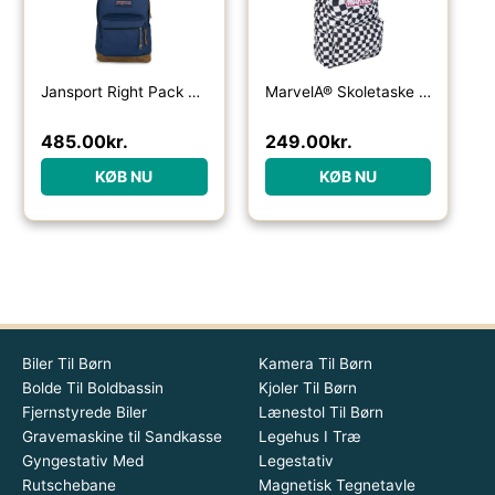
Jansport Right Pack 28L rygsæk-navy – Skoletasker / -rygsække
MarvelÂ® Skoletaske Sort/Hvid
485.00
kr.
249.00
kr.
KØB NU
KØB NU
Biler Til Børn
Kamera Til Børn
Bolde Til Boldbassin
Kjoler Til Børn
Fjernstyrede Biler
Lænestol Til Børn
Gravemaskine til Sandkasse
Legehus I Træ
Gyngestativ Med
Legestativ
Rutschebane
Magnetisk Tegnetavle