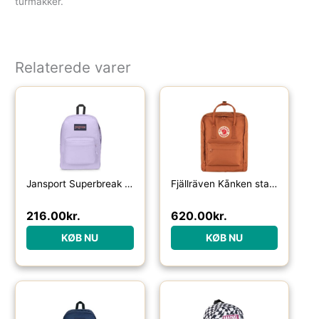
turmakker.
Relaterede varer
Jansport Superbreak One 26 L-pastel lilac – Skoletasker / -rygsække
Fjällräven Kånken standard-terracotta brown – Skoletasker / -rygsække
216.00
kr.
620.00
kr.
KØB NU
KØB NU