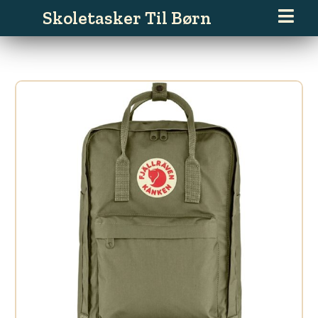
Gå
Skoletasker Til Børn
til
indholdet