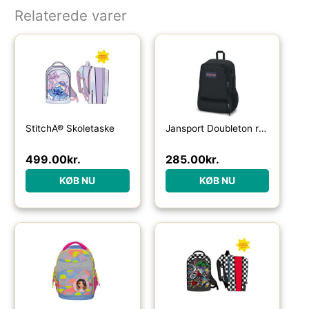
Relaterede varer
StitchÂ® Skoletaske
Jansport Doubleton rygsæk 29 L-black – Skoletasker / -rygsække
499.00
kr.
285.00
kr.
KØB NU
KØB NU