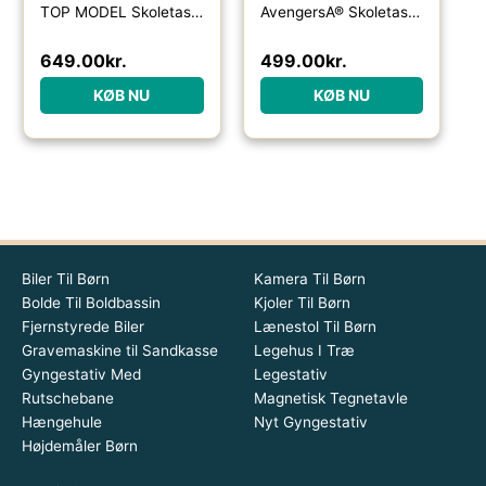
TOP MODEL Skoletaske Flash
AvengersÂ® Skoletaske Sort
649.00
kr.
499.00
kr.
KØB NU
KØB NU
Biler Til Børn
Kamera Til Børn
Bolde Til Boldbassin
Kjoler Til Børn
Fjernstyrede Biler
Lænestol Til Børn
Gravemaskine til Sandkasse
Legehus I Træ
Gyngestativ Med
Legestativ
Rutschebane
Magnetisk Tegnetavle
Hængehule
Nyt Gyngestativ
Højdemåler Børn