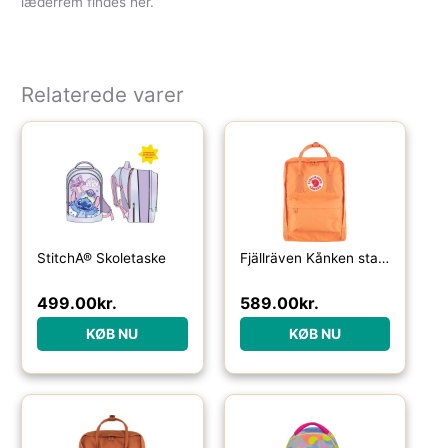
læderrem findes her.
Relaterede varer
StitchÂ® Skoletaske
Fjällräven Kånken standard-sunstone orange – Skoletasker / -rygsække
499.00
kr.
589.00
kr.
KØB NU
KØB NU