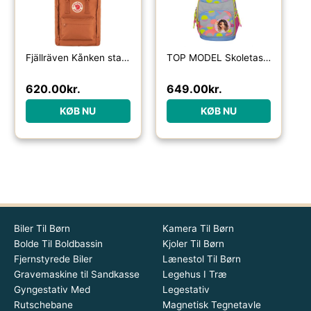
Fjällräven Kånken standard-terracotta brown – Skoletasker / -rygsække
TOP MODEL Skoletaske Flash
620.00
kr.
649.00
kr.
KØB NU
KØB NU
Biler Til Børn
Kamera Til Børn
Bolde Til Boldbassin
Kjoler Til Børn
Fjernstyrede Biler
Lænestol Til Børn
Gravemaskine til Sandkasse
Legehus I Træ
Gyngestativ Med
Legestativ
Rutschebane
Magnetisk Tegnetavle