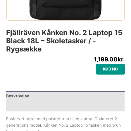
Fjällräven Kånken No. 2 Laptop 15
Black 18L – Skoletasker / -
Rygsække
1,199.00
kr.
KØB NU
Beskrivelse
Yderligere information
Ensfarvet taske med polstret rum til en laptop. Opdateret 2.
generations model. Kånken No. 2 Laptop 15 tasken med brun