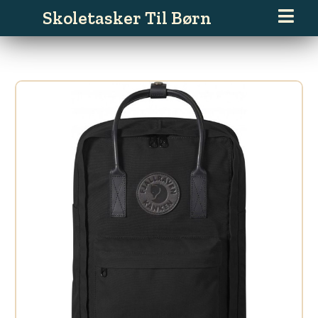
Gå
Skoletasker Til Børn
til
indholdet