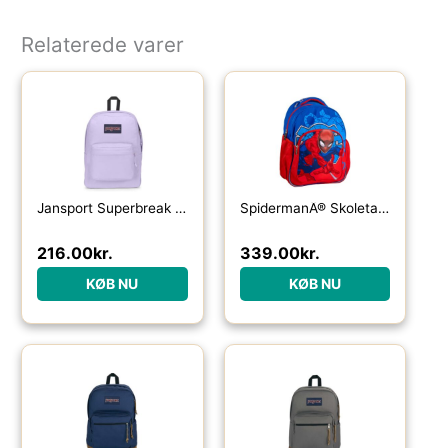
Relaterede varer
Jansport Superbreak One 26 L-pastel lilac – Skoletasker / -rygsække
SpidermanÂ® Skoletaske Rød/Blå
216.00
kr.
339.00
kr.
KØB NU
KØB NU