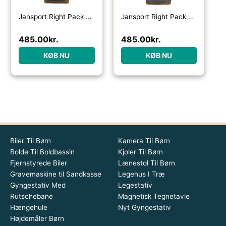
Jansport Right Pack 28L rygsæk-navy – Skoletasker / -rygsække
Jansport Right Pack 28L rygsæk-graphite grey – Skoletasker / -rygsække
485.00
kr.
485.00
kr.
KØB NU
KØB NU
Biler Til Børn
Kamera Til Børn
Bolde Til Boldbassin
Kjoler Til Børn
Fjernstyrede Biler
Lænestol Til Børn
Gravemaskine til Sandkasse
Legehus I Træ
Gyngestativ Med
Legestativ
Rutschebane
Magnetisk Tegnetavle
Hængehule
Nyt Gyngestativ
Højdemåler Børn