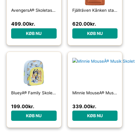
AvengersÂ® Skoletaske Sort
Fjällräven Kånken standard-terracotta brown – Skoletasker / -rygsække
499.00
kr.
620.00
kr.
KØB NU
KØB NU
BlueyÂ® Family Skoletaske
Minnie MouseÂ® Musik Skoletaske
199.00
kr.
339.00
kr.
KØB NU
KØB NU