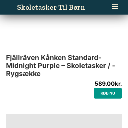
Gå
Skoletasker Til Børn
til
indholdet
Fjällräven Kånken Standard-
Midnight Purple – Skoletasker / -
Rygsække
589.00
kr.
KØB NU
Beskrivelse