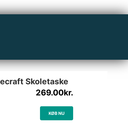
craft Skoletaske
269.00
kr.
KØB NU