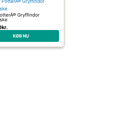
otterÂ® Gryffindor
aske
0
kr.
KØB NU