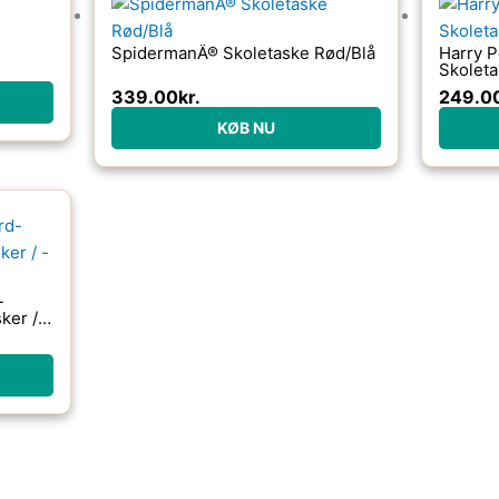
SpidermanÂ® Skoletaske Rød/Blå
Harry P
Skolet
339.00
kr.
249.0
KØB NU
-
ker / -