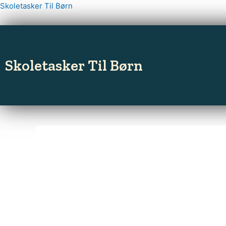
Gå
Skoletasker Til Børn
til
indholdet
Skoletasker Til Børn