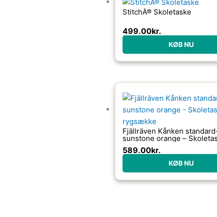
StitchÂ® Skoletaske
499.00
kr.
KØB NU
Fjällräven Kånken standard
sunstone orange – Skoletas
rygsække
589.00
kr.
KØB NU