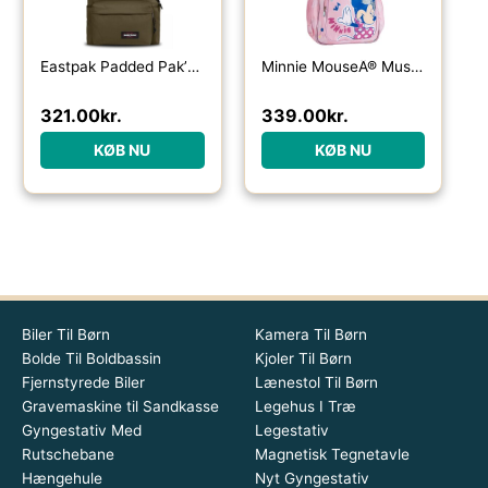
Eastpak Padded Pak’r rygsæk 24L-army olive – Skoletasker / -rygsække
Minnie MouseÂ® Musik Skoletaske
321.00
kr.
339.00
kr.
KØB NU
KØB NU
Biler Til Børn
Kamera Til Børn
Bolde Til Boldbassin
Kjoler Til Børn
Fjernstyrede Biler
Lænestol Til Børn
Gravemaskine til Sandkasse
Legehus I Træ
Gyngestativ Med
Legestativ
Rutschebane
Magnetisk Tegnetavle
Hængehule
Nyt Gyngestativ