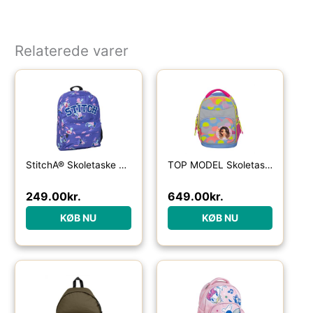
Relaterede varer
StitchÂ® Skoletaske Blå
TOP MODEL Skoletaske Flash
249.00
kr.
649.00
kr.
KØB NU
KØB NU