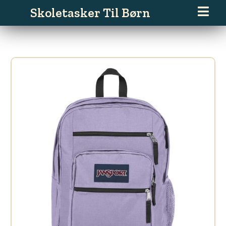
Gå
Skoletasker Til Børn
til
indholdet