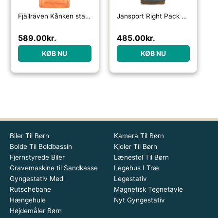
Fjällräven Kånken standard-sunstone orange – Skoletasker / -rygsække
Jansport Right Pack 28L rygsæk-graphite grey – Skoletasker / -rygsække
589.00
kr.
485.00
kr.
KØB NU
KØB NU
Biler Til Børn
Kamera Til Børn
Bolde Til Boldbassin
Kjoler Til Børn
Fjernstyrede Biler
Lænestol Til Børn
Gravemaskine til Sandkasse
Legehus I Træ
Gyngestativ Med
Legestativ
Rutschebane
Magnetisk Tegnetavle
Hængehule
Nyt Gyngestativ
Højdemåler Børn