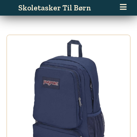
Gå
Skoletasker Til Børn
til
indholdet