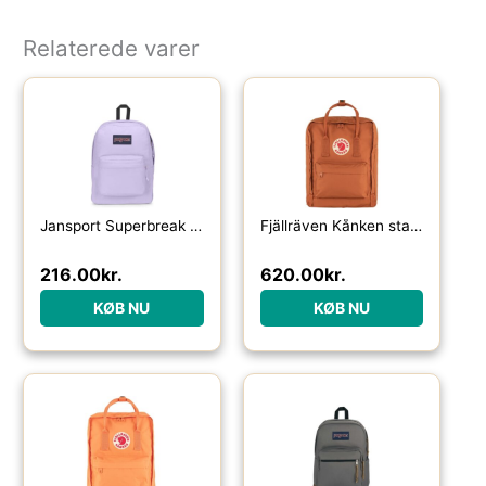
Relaterede varer
Jansport Superbreak One 26 L-pastel lilac – Skoletasker / -rygsække
Fjällräven Kånken standard-terracotta brown – Skoletasker / -rygsække
216.00
kr.
620.00
kr.
KØB NU
KØB NU