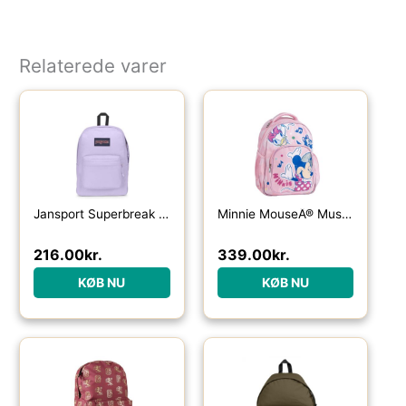
Relaterede varer
Jansport Superbreak One 26 L-pastel lilac – Skoletasker / -rygsække
Minnie MouseÂ® Musik Skoletaske
216.00
kr.
339.00
kr.
KØB NU
KØB NU