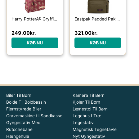
Harry PotterÂ® Gryffindor Skoletaske
Eastpak Padded Pak’r rygsæk 24L-army olive – Skoletasker / -rygsække
249.00
kr.
321.00
kr.
KØB NU
KØB NU
Biler Til Børn
Kamera Til Børn
Bolde Til Boldbassin
Kjoler Til Børn
Fjernstyrede Biler
Lænestol Til Børn
Gravemaskine til Sandkasse
Legehus I Træ
Gyngestativ Med
Legestativ
Rutschebane
Magnetisk Tegnetavle
Hængehule
Nyt Gyngestativ