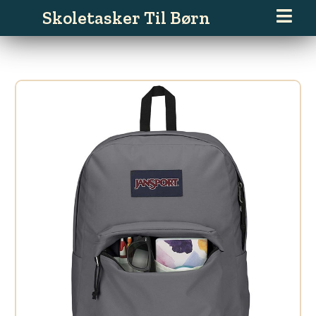
Gå
Skoletasker Til Børn
til
indholdet