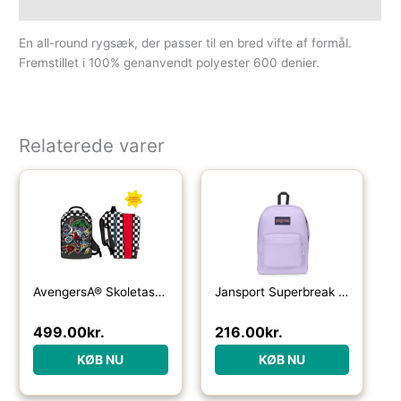
Yderligere information
En all-round rygsæk, der passer til en bred vifte af formål.
Fremstillet i 100% genanvendt polyester 600 denier.
Relaterede varer
AvengersÂ® Skoletaske Sort
Jansport Superbreak One 26 L-pastel lilac – Skoletasker / -rygsække
499.00
kr.
216.00
kr.
KØB NU
KØB NU