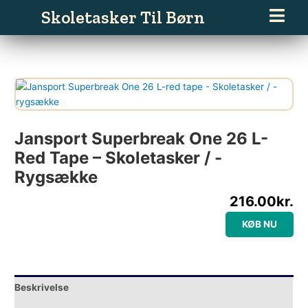
Gå
Skoletasker Til Børn
til
indholdet
Jansport Superbreak One 26 L-
Red Tape – Skoletasker / -
Rygsække
216.00
kr.
KØB NU
Beskrivelse