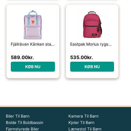
Fjällräven Kånken standard-pastel lavender / confetti pattern – Skoletasker / -rygsække
Eastpak Morius rygsæk 34L-ruby pink – Skoletasker / -rygsække
589.00
kr.
535.00
kr.
KØB NU
KØB NU
Biler Til Børn
Kamera Til Børn
Bolde Til Boldbassin
Kjoler Til Børn
Fjernstyrede Biler
Lænestol Til Børn