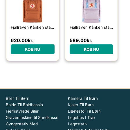
Fjällräven Kånken standard-terracotta brown – Skoletasker / -rygsække
Fjällräven Kånken standard-pastel lavender / confetti pattern – Skoletasker / -rygsække
620.00
kr.
589.00
kr.
KØB NU
KØB NU
Biler Til Børn
Kamera Til Børn
Bolde Til Boldbassin
Kjoler Til Børn
Fjernstyrede Biler
Lænestol Til Børn
Gravemaskine til Sandkasse
Legehus I Træ
Gyngestativ Med
Legestativ