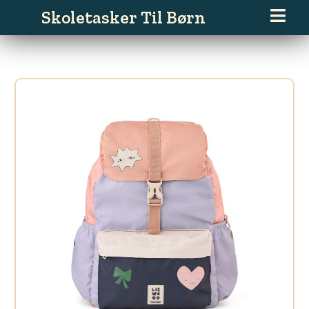
Gå
Skoletasker Til Børn
til
indholdet