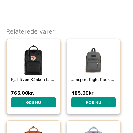
Relaterede varer
Fjällräven Kånken Laptop 13” 13L-black – Skoletasker / -rygsække
Jansport Right Pack 28L rygsæk-graphite grey – Skoletasker / -rygsække
765.00
kr.
485.00
kr.
KØB NU
KØB NU