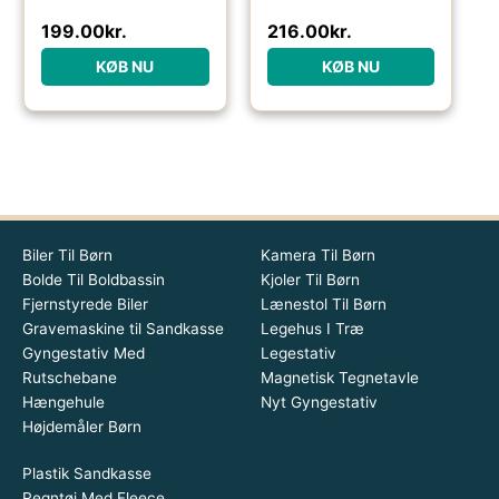
199.00
kr.
216.00
kr.
KØB NU
KØB NU
Biler Til Børn
Kamera Til Børn
Bolde Til Boldbassin
Kjoler Til Børn
Fjernstyrede Biler
Lænestol Til Børn
Gravemaskine til Sandkasse
Legehus I Træ
Gyngestativ Med
Legestativ
Rutschebane
Magnetisk Tegnetavle
Hængehule
Nyt Gyngestativ
Højdemåler Børn
Plastik Sandkasse
Regntøj Med Fleece