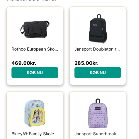
Rothco European Skoletaske Sort – One Size
Jansport Doubleton rygsæk 29 L-black – Skoletasker / -rygsække
469.00
kr.
285.00
kr.
KØB NU
KØB NU
BlueyÂ® Family Skoletaske
Jansport Superbreak One 26 L-lagoon luau – Skoletasker / -rygsække