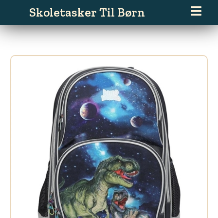
Gå
Skoletasker Til Børn
til
indholdet