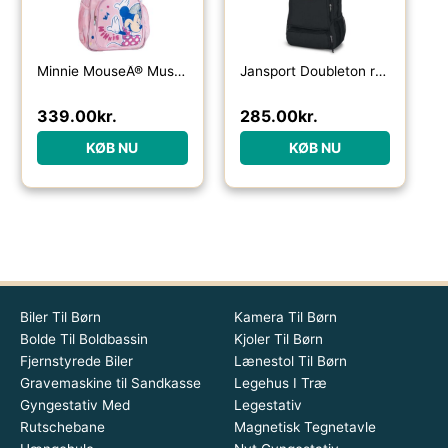
Minnie MouseÂ® Musik Skoletaske
Jansport Doubleton rygsæk 29 L-black – Skoletasker / -rygsække
339.00
kr.
285.00
kr.
KØB NU
KØB NU
Biler Til Børn
Kamera Til Børn
Bolde Til Boldbassin
Kjoler Til Børn
Fjernstyrede Biler
Lænestol Til Børn
Gravemaskine til Sandkasse
Legehus I Træ
Gyngestativ Med
Legestativ
Rutschebane
Magnetisk Tegnetavle