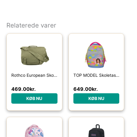
Relaterede varer
Rothco European Skoletaske Oliven – One Size
TOP MODEL Skoletaske Flash
469.00
kr.
649.00
kr.
KØB NU
KØB NU