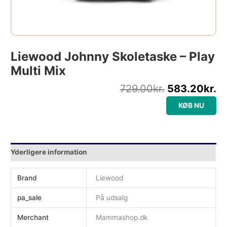
Liewood Johnny Skoletaske – Play
Multi Mix
729.00
kr.
583.20
kr.
KØB NU
Yderligere information
Brand
Liewood
pa_sale
På udsalg
Merchant
Mammashop.dk