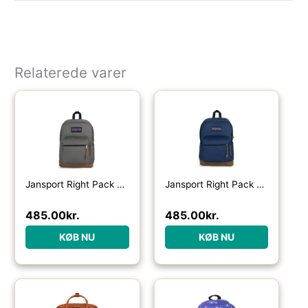
Relaterede varer
Jansport Right Pack 28L rygsæk-graphite grey – Skoletasker / -rygsække
Jansport Right Pack 28L rygsæk-navy – Skoletasker / -rygsække
485.00
kr.
485.00
kr.
KØB NU
KØB NU