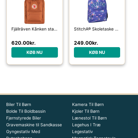
Fjällräven Kånken standard-terracotta brown – Skoletasker / -rygsække
StitchÂ® Skoletaske Blå
620.00
kr.
249.00
kr.
KØB NU
KØB NU
Biler Til Børn
Kamera Til Børn
Bolde Til Boldbassin
Kjoler Til Børn
Fjernstyrede Biler
Lænestol Til Børn
Gravemaskine til Sandkasse
Legehus I Træ
Gyngestativ Med
Legestativ